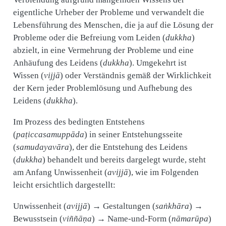
eigentliche Urheber der Probleme und verwandelt die
Lebensführung des Menschen, die ja auf die Lösung der
Probleme oder die Befreiung vom Leiden (
dukkha
)
abzielt, in eine Vermehrung der Probleme und eine
Anhäufung des Leidens (
dukkha
). Umgekehrt ist
Wissen (
vijjā
) oder Verständnis gemäß der Wirklichkeit
der Kern jeder Problemlösung und Aufhebung des
Leidens (
dukkha
).
Im Prozess des bedingten Entstehens
(
paṭiccasamuppāda
) in seiner Entstehungsseite
(
samudayavāra
), der die Entstehung des Leidens
(
dukkha
) behandelt und bereits dargelegt wurde, steht
am Anfang Unwissenheit (
avijjā
), wie im Folgenden
leicht ersichtlich dargestellt:
Unwissenheit (
avijjā
) → Gestaltungen (
saṅkhāra
) →
Bewusstsein (
viññāṇa
) → Name-und-Form (
nāmarūpa
)