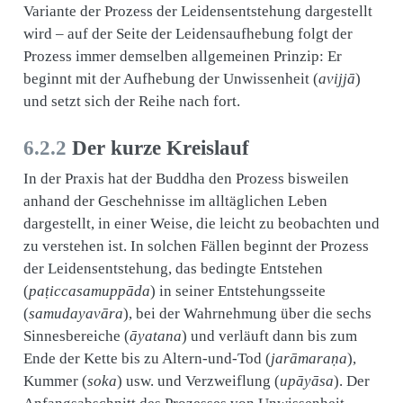
Variante der Prozess der Leidensentstehung dargestellt
wird – auf der Seite der Leidensaufhebung folgt der
Prozess immer demselben allgemeinen Prinzip: Er
beginnt mit der Aufhebung der Unwissenheit (
avijjā
)
und setzt sich der Reihe nach fort.
6.2.2
Der kurze Kreislauf
In der Praxis hat der Buddha den Prozess bisweilen
anhand der Geschehnisse im alltäglichen Leben
dargestellt, in einer Weise, die leicht zu beobachten und
zu verstehen ist. In solchen Fällen beginnt der Prozess
der Leidensentstehung, das bedingte Entstehen
(
paṭiccasamuppāda
) in seiner Entstehungsseite
(
samudayavāra
), bei der Wahrnehmung über die sechs
Sinnesbereiche (
āyatana
) und verläuft dann bis zum
Ende der Kette bis zu Altern-und-Tod (
jarāmaraṇa
),
Kummer (
soka
) usw. und Verzweiflung (
upāyāsa
). Der