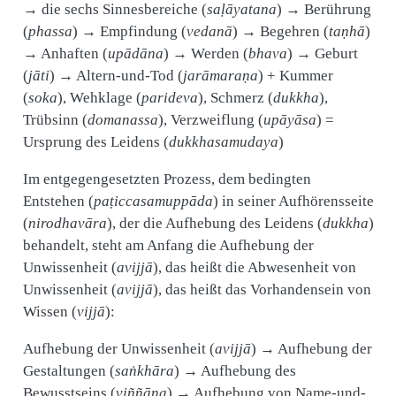
→ die sechs Sinnesbereiche (
saḷāyatana
) → Berührung
(
phassa
) → Empfindung (
vedanā
) → Begehren (
taṇhā
)
→ Anhaften (
upādāna
) → Werden (
bhava
) → Geburt
(
jāti
) → Altern-und-Tod (
jarāmaraṇa
) + Kummer
(
soka
), Wehklage (
parideva
), Schmerz (
dukkha
),
Trübsinn (
domanassa
), Verzweiflung (
upāyāsa
) =
Ursprung des Leidens (
dukkhasamudaya
)
Im entgegengesetzten Prozess, dem bedingten
Entstehen (
paṭiccasamuppāda
) in seiner Aufhörensseite
(
nirodhavāra
), der die Aufhebung des Leidens (
dukkha
)
behandelt, steht am Anfang die Aufhebung der
Unwissenheit (
avijjā
), das heißt die Abwesenheit von
Unwissenheit (
avijjā
), das heißt das Vorhandensein von
Wissen (
vijjā
):
Aufhebung der Unwissenheit (
avijjā
) → Aufhebung der
Gestaltungen (
saṅkhāra
) → Aufhebung des
Bewusstseins (
viññāṇa
) → Aufhebung von Name-und-