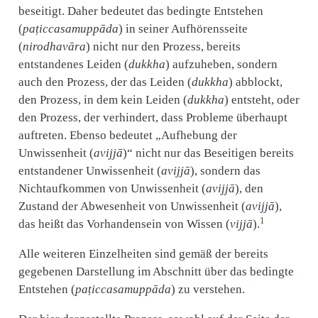
beseitigt. Daher bedeutet das bedingte Entstehen
(
paṭiccasamuppāda
) in seiner Aufhörensseite
(
nirodhavāra
) nicht nur den Prozess, bereits
entstandenes Leiden (
dukkha
) aufzuheben, sondern
auch den Prozess, der das Leiden (
dukkha
) abblockt,
den Prozess, in dem kein Leiden (
dukkha
) entsteht, oder
den Prozess, der verhindert, dass Probleme überhaupt
auftreten. Ebenso bedeutet „Aufhebung der
Unwissenheit (
avijjā
)“ nicht nur das Beseitigen bereits
entstandener Unwissenheit (
avijjā
), sondern das
Nichtaufkommen von Unwissenheit (
avijjā
), den
Zustand der Abwesenheit von Unwissenheit (
avijjā
),
1
das heißt das Vorhandensein von Wissen (
vijjā
).
Alle weiteren Einzelheiten sind gemäß der bereits
gegebenen Darstellung im Abschnitt über das bedingte
Entstehen (
paṭiccasamuppāda
) zu verstehen.