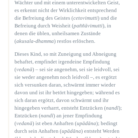
Wächter und mit einem unterentwickelten Geist,
es erkennt nicht der Wirklichkeit entsprechend
die Befreiung des Geistes (
cetovimutti
) und die
Befreiung durch Weisheit (
paññāvimutti
), in
denen die üblen, unheilsamen Zustände
(
akusala-dhamma
) restlos erlöschen.
Dieses Kind, so mit Zuneigung und Abneigung
behaftet, empfindet irgendeine Empfindung
(
vedanā
) – sei sie angenehm, sei sie leidvoll, sei
sie weder angenehm noch leidvoll –, es ergötzt
sich versunken daran, schwärmt immer wieder
davon und ist ihr betört hingegeben; während es
sich daran ergötzt, davon schwärmt und ihr
hingegeben verharrt, entsteht Entzücken (
nandī
);
Entzücken (
nandī
) an jener Empfindung
(
vedanā
) ist eben Anhaften (
upādāna
); bedingt
durch sein Anhaften (
upādāna
) entsteht Werden