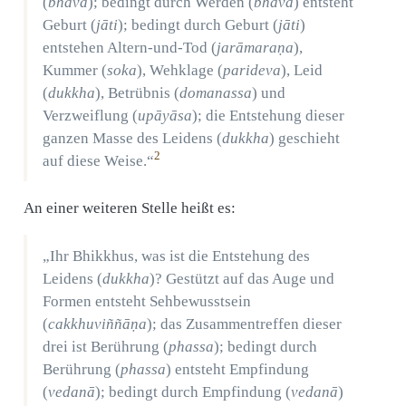
(
bhava
); bedingt durch Werden (
bhava
) entsteht
Geburt (
jāti
); bedingt durch Geburt (
jāti
)
entstehen Altern-und-Tod (
jarāmaraṇa
),
Kummer (
soka
), Wehklage (
parideva
), Leid
(
dukkha
), Betrübnis (
domanassa
) und
Verzweiflung (
upāyāsa
); die Entstehung dieser
ganzen Masse des Leidens (
dukkha
) geschieht
2
auf diese Weise.“
An einer weiteren Stelle heißt es:
„Ihr Bhikkhus, was ist die Entstehung des
Leidens (
dukkha
)? Gestützt auf das Auge und
Formen entsteht Sehbewusstsein
(
cakkhuviññāṇa
); das Zusammentreffen dieser
drei ist Berührung (
phassa
); bedingt durch
Berührung (
phassa
) entsteht Empfindung
(
vedanā
); bedingt durch Empfindung (
vedanā
)