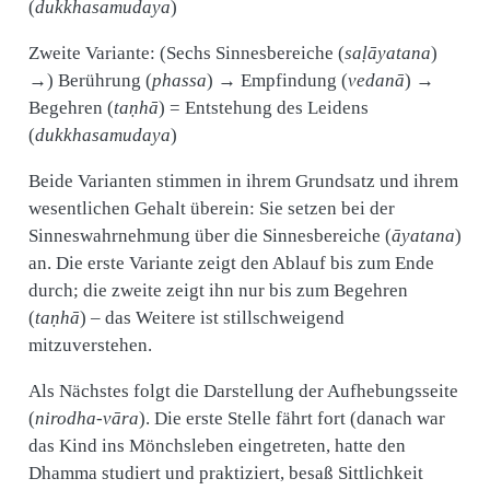
(
dukkhasamudaya
)
Zweite Variante: (Sechs Sinnesbereiche (
saḷāyatana
)
→) Berührung (
phassa
) → Empfindung (
vedanā
) →
Begehren (
taṇhā
) = Entstehung des Leidens
(
dukkhasamudaya
)
Beide Varianten stimmen in ihrem Grundsatz und ihrem
wesentlichen Gehalt überein: Sie setzen bei der
Sinneswahrnehmung über die Sinnesbereiche (
āyatana
)
an. Die erste Variante zeigt den Ablauf bis zum Ende
durch; die zweite zeigt ihn nur bis zum Begehren
(
taṇhā
) – das Weitere ist stillschweigend
mitzuverstehen.
Als Nächstes folgt die Darstellung der Aufhebungsseite
(
nirodha-vāra
). Die erste Stelle fährt fort (danach war
das Kind ins Mönchsleben eingetreten, hatte den
Dhamma studiert und praktiziert, besaß Sittlichkeit