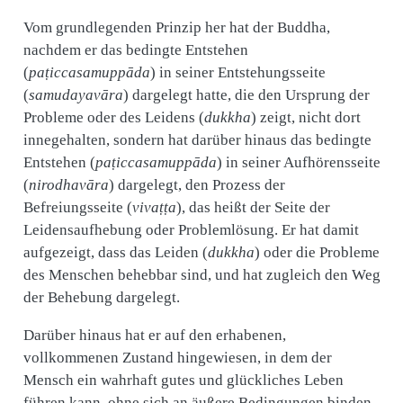
Vom grundlegenden Prinzip her hat der Buddha,
nachdem er das bedingte Entstehen
(
paṭiccasamuppāda
) in seiner Entstehungsseite
(
samudayavāra
) dargelegt hatte, die den Ursprung der
Probleme oder des Leidens (
dukkha
) zeigt, nicht dort
innegehalten, sondern hat darüber hinaus das bedingte
Entstehen (
paṭiccasamuppāda
) in seiner Aufhörensseite
(
nirodhavāra
) dargelegt, den Prozess der
Befreiungsseite (
vivaṭṭa
), das heißt der Seite der
Leidensaufhebung oder Problemlösung. Er hat damit
aufgezeigt, dass das Leiden (
dukkha
) oder die Probleme
des Menschen behebbar sind, und hat zugleich den Weg
der Behebung dargelegt.
Darüber hinaus hat er auf den erhabenen,
vollkommenen Zustand hingewiesen, in dem der
Mensch ein wahrhaft gutes und glückliches Leben
führen kann, ohne sich an äußere Bedingungen binden