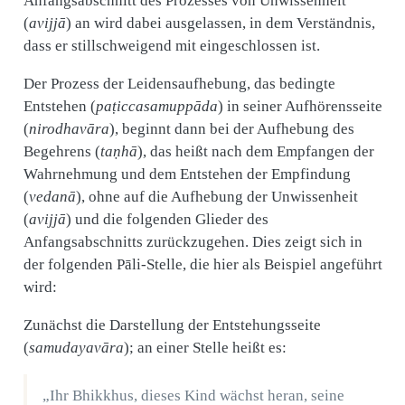
Anfangsabschnitt des Prozesses von Unwissenheit
(
avijjā
) an wird dabei ausgelassen, in dem Verständnis,
dass er stillschweigend mit eingeschlossen ist.
Der Prozess der Leidensaufhebung, das bedingte
Entstehen (
paṭiccasamuppāda
) in seiner Aufhörensseite
(
nirodhavāra
), beginnt dann bei der Aufhebung des
Begehrens (
taṇhā
), das heißt nach dem Empfangen der
Wahrnehmung und dem Entstehen der Empfindung
(
vedanā
), ohne auf die Aufhebung der Unwissenheit
(
avijjā
) und die folgenden Glieder des
Anfangsabschnitts zurückzugehen. Dies zeigt sich in
der folgenden Pāli-Stelle, die hier als Beispiel angeführt
wird:
Zunächst die Darstellung der Entstehungsseite
(
samudayavāra
); an einer Stelle heißt es:
„Ihr Bhikkhus, dieses Kind wächst heran, seine