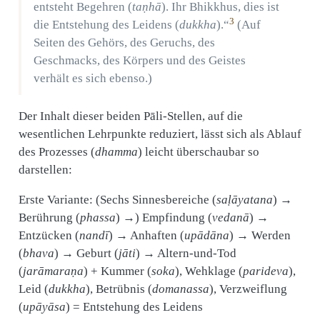
entsteht Begehren (
taṇhā
). Ihr Bhikkhus, dies ist
3
die Entstehung des Leidens (
dukkha
).“
(Auf
Seiten des Gehörs, des Geruchs, des
Geschmacks, des Körpers und des Geistes
verhält es sich ebenso.)
Der Inhalt dieser beiden Pāli-Stellen, auf die
wesentlichen Lehrpunkte reduziert, lässt sich als Ablauf
des Prozesses (
dhamma
) leicht überschaubar so
darstellen:
Erste Variante: (Sechs Sinnesbereiche (
saḷāyatana
) →
Berührung (
phassa
) →) Empfindung (
vedanā
) →
Entzücken (
nandī
) → Anhaften (
upādāna
) → Werden
(
bhava
) → Geburt (
jāti
) → Altern-und-Tod
(
jarāmaraṇa
) + Kummer (
soka
), Wehklage (
parideva
),
Leid (
dukkha
), Betrübnis (
domanassa
), Verzweiflung
(
upāyāsa
) = Entstehung des Leidens