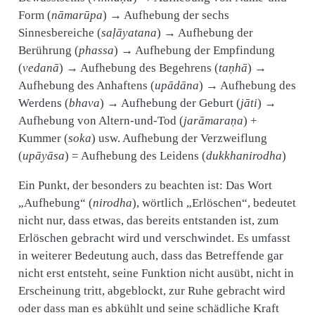
Form (
nāmarūpa
) → Aufhebung der sechs
Sinnesbereiche (
saḷāyatana
) → Aufhebung der
Berührung (
phassa
) → Aufhebung der Empfindung
(
vedanā
) → Aufhebung des Begehrens (
taṇhā
) →
Aufhebung des Anhaftens (
upādāna
) → Aufhebung des
Werdens (
bhava
) → Aufhebung der Geburt (
jāti
) →
Aufhebung von Altern-und-Tod (
jarāmaraṇa
) +
Kummer (
soka
) usw. Aufhebung der Verzweiflung
(
upāyāsa
) = Aufhebung des Leidens (
dukkhanirodha
)
Ein Punkt, der besonders zu beachten ist: Das Wort
„Aufhebung“ (
nirodha
), wörtlich „Erlöschen“, bedeutet
nicht nur, dass etwas, das bereits entstanden ist, zum
Erlöschen gebracht wird und verschwindet. Es umfasst
in weiterer Bedeutung auch, dass das Betreffende gar
nicht erst entsteht, seine Funktion nicht ausübt, nicht in
Erscheinung tritt, abgeblockt, zur Ruhe gebracht wird
oder dass man es abkühlt und seine schädliche Kraft