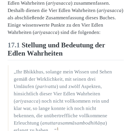
Edlen Wahrheiten (
ariyasacca
) zusammenfassen.
Deshalb dienen die Vier Edlen Wahrheiten (
ariyasacca
)
als abschließende Zusammenfassung dieses Buches.
Einige wissenswerte Punkte zu den Vier Edlen
Wahrheiten (
ariyasacca
) sind die folgenden:
17.1
Stellung und Bedeutung der
Edlen Wahrheiten
„Ihr Bhikkhus, solange mein Wissen und Sehen
gemäß der Wirklichkeit, mit seinen drei
Umläufen (
parivatta
) und zwölf Aspekten,
hinsichtlich dieser Vier Edlen Wahrheiten
(
ariyasacca
) noch nicht vollkommen rein und
klar war, so lange konnte ich noch nicht
bekennen, die unübertreffliche vollkommene
Erleuchtung (
anuttarasammāsambodhiñāṇa
)
1
erlangt zu haben …“