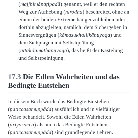
(
majjhimāpaṭipadā
) genannt, weil er den rechten
Weg zur Aufhebung (
nirodha
) beschreitet, ohne an
einem der beiden Extreme hängenzubleiben oder
dorthin abzugleiten, nämlich: dem Sichergeben in
Sinnesvergnügen (
kāmasukhallikānuyoga
) und
dem Sichplagen mit Selbstquälung
(
attakilamathānuyoga
), das heißt der Kasteiung
und Selbstpeinigung.
17.3
Die Edlen Wahrheiten und das
Bedingte Entstehen
In diesem Buch wurde das Bedingte Entstehen
(
paṭiccasamuppāda
) ausführlich und in vielfältiger
Weise behandelt. Sowohl die Edlen Wahrheiten
(
ariyasacca
) als auch das Bedingte Entstehen
(
paṭiccasamuppāda
) sind grundlegende Lehren.