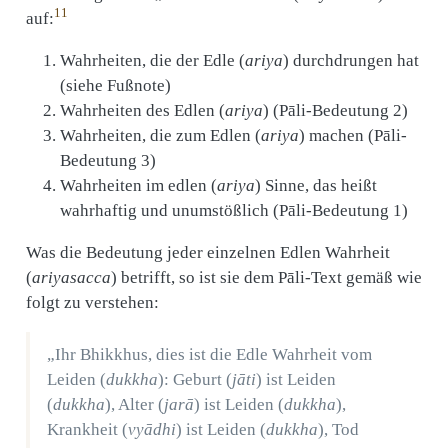
11
auf:
Wahrheiten, die der Edle (
ariya
) durchdrungen hat
(siehe Fußnote)
Wahrheiten des Edlen (
ariya
) (Pāli-Bedeutung 2)
Wahrheiten, die zum Edlen (
ariya
) machen (Pāli-
Bedeutung 3)
Wahrheiten im edlen (
ariya
) Sinne, das heißt
wahrhaftig und unumstößlich (Pāli-Bedeutung 1)
Was die Bedeutung jeder einzelnen Edlen Wahrheit
(
ariyasacca
) betrifft, so ist sie dem Pāli-Text gemäß wie
folgt zu verstehen:
„Ihr Bhikkhus, dies ist die Edle Wahrheit vom
Leiden (
dukkha
): Geburt (
jāti
) ist Leiden
(
dukkha
), Alter (
jarā
) ist Leiden (
dukkha
),
Krankheit (
vyādhi
) ist Leiden (
dukkha
), Tod