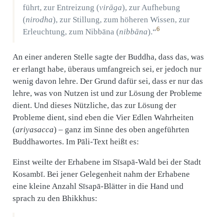
führt, zur Entreizung (
virāga
), zur Aufhebung
(
nirodha
), zur Stillung, zum höheren Wissen, zur
6
Erleuchtung, zum Nibbāna (
nibbāna
).“
An einer anderen Stelle sagte der Buddha, dass das, was
er erlangt habe, überaus umfangreich sei, er jedoch nur
wenig davon lehre. Der Grund dafür sei, dass er nur das
lehre, was von Nutzen ist und zur Lösung der Probleme
dient. Und dieses Nützliche, das zur Lösung der
Probleme dient, sind eben die Vier Edlen Wahrheiten
(
ariyasacca
) – ganz im Sinne des oben angeführten
Buddhawortes. Im Pāli-Text heißt es:
Einst weilte der Erhabene im Sīsapā-Wald bei der Stadt
Kosambī. Bei jener Gelegenheit nahm der Erhabene
eine kleine Anzahl Sīsapā-Blätter in die Hand und
sprach zu den Bhikkhus: