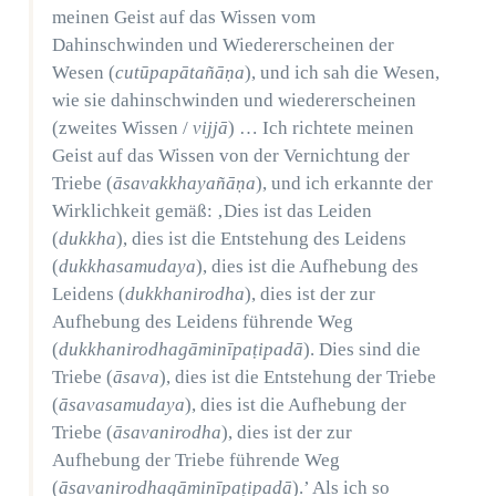
meinen Geist auf das Wissen vom
Dahinschwinden und Wiedererscheinen der
Wesen (
cutūpapātañāṇa
), und ich sah die Wesen,
wie sie dahinschwinden und wiedererscheinen
(zweites Wissen /
vijjā
) … Ich richtete meinen
Geist auf das Wissen von der Vernichtung der
Triebe (
āsavakkhayañāṇa
), und ich erkannte der
Wirklichkeit gemäß: ‚Dies ist das Leiden
(
dukkha
), dies ist die Entstehung des Leidens
(
dukkhasamudaya
), dies ist die Aufhebung des
Leidens (
dukkhanirodha
), dies ist der zur
Aufhebung des Leidens führende Weg
(
dukkhanirodhagāminīpaṭipadā
). Dies sind die
Triebe (
āsava
), dies ist die Entstehung der Triebe
(
āsavasamudaya
), dies ist die Aufhebung der
Triebe (
āsavanirodha
), dies ist der zur
Aufhebung der Triebe führende Weg
(
āsavanirodhagāminīpaṭipadā
).’ Als ich so