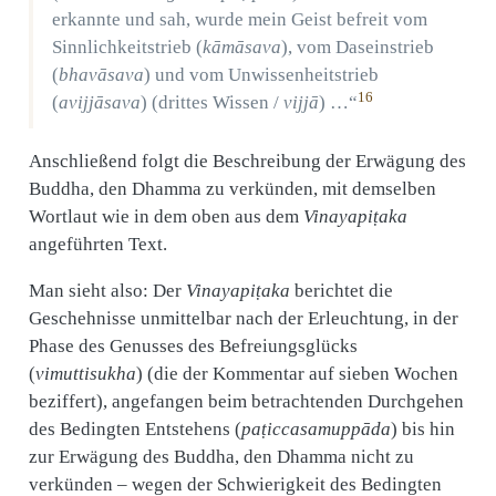
erkannte und sah, wurde mein Geist befreit vom
Sinnlichkeitstrieb (
kāmāsava
), vom Daseinstrieb
(
bhavāsava
) und vom Unwissenheitstrieb
16
(
avijjāsava
) (drittes Wissen /
vijjā
) …“
Anschließend folgt die Beschreibung der Erwägung des
Buddha, den Dhamma zu verkünden, mit demselben
Wortlaut wie in dem oben aus dem
Vinayapiṭaka
angeführten Text.
Man sieht also: Der
Vinayapiṭaka
berichtet die
Geschehnisse unmittelbar nach der Erleuchtung, in der
Phase des Genusses des Befreiungsglücks
(
vimuttisukha
) (die der Kommentar auf sieben Wochen
beziffert), angefangen beim betrachtenden Durchgehen
des Bedingten Entstehens (
paṭiccasamuppāda
) bis hin
zur Erwägung des Buddha, den Dhamma nicht zu
verkünden – wegen der Schwierigkeit des Bedingten