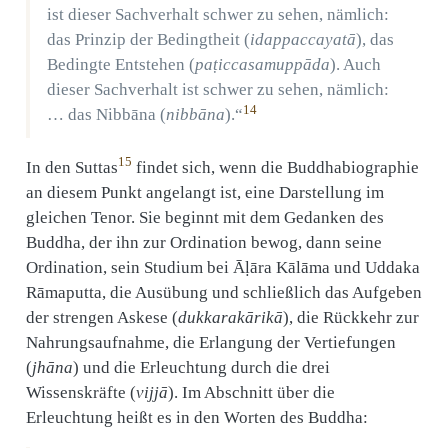
ist dieser Sachverhalt schwer zu sehen, nämlich:
das Prinzip der Bedingtheit (
idappaccayatā
), das
Bedingte Entstehen (
paṭiccasamuppāda
). Auch
dieser Sachverhalt ist schwer zu sehen, nämlich:
14
… das Nibbāna (
nibbāna
).“
15
In den Suttas
findet sich, wenn die Buddhabiographie
an diesem Punkt angelangt ist, eine Darstellung im
gleichen Tenor. Sie beginnt mit dem Gedanken des
Buddha, der ihn zur Ordination bewog, dann seine
Ordination, sein Studium bei Āḷāra Kālāma und Uddaka
Rāmaputta, die Ausübung und schließlich das Aufgeben
der strengen Askese (
dukkarakārikā
), die Rückkehr zur
Nahrungsaufnahme, die Erlangung der Vertiefungen
(
jhāna
) und die Erleuchtung durch die drei
Wissenskräfte (
vijjā
). Im Abschnitt über die
Erleuchtung heißt es in den Worten des Buddha: