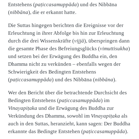
Entstehens (
paṭiccasamuppāda
) und des Nibbāna
(
nibbāna
), die er erkannt hatte.
Die Suttas hingegen berichten die Ereignisse vor der
Erleuchtung in ihrer Abfolge bis hin zur Erleuchtung
durch die drei Wissenskräfte (
vijjā
), überspringen dann
die gesamte Phase des Befreiungsglücks (
vimuttisukha
)
und setzen bei der Erwägung des Buddha ein, den
Dhamma nicht zu verkünden – ebenfalls wegen der
Schwierigkeit des Bedingten Entstehens
(
paṭiccasamuppāda
) und des Nibbāna (
nibbāna
).
Wer den Bericht über die betrachtende Durchsicht des
Bedingten Entstehens (
paṭiccasamuppāda
) im
Vinayapiṭaka
und die Erwägung des Buddha zur
Verkündung des Dhamma, sowohl im
Vinayapiṭaka
als
auch in den Suttas, heranzieht, kann sagen: Der Buddha
erkannte das Bedingte Entstehen (
paṭiccasamuppāda
).