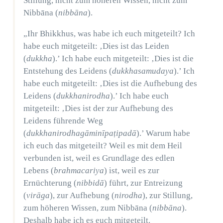
Stillung, nicht zum höheren Wissen, nicht zum
Nibbāna (
nibbāna
).
„Ihr Bhikkhus, was habe ich euch mitgeteilt? Ich
habe euch mitgeteilt: ‚Dies ist das Leiden
(
dukkha
).’ Ich habe euch mitgeteilt: ‚Dies ist die
Entstehung des Leidens (
dukkhasamudaya
).’ Ich
habe euch mitgeteilt: ‚Dies ist die Aufhebung des
Leidens (
dukkhanirodha
).’ Ich habe euch
mitgeteilt: ‚Dies ist der zur Aufhebung des
Leidens führende Weg
(
dukkhanirodhagāminīpaṭipadā
).’ Warum habe
ich euch das mitgeteilt? Weil es mit dem Heil
verbunden ist, weil es Grundlage des edlen
Lebens (
brahmacariya
) ist, weil es zur
Ernüchterung (
nibbidā
) führt, zur Entreizung
(
virāga
), zur Aufhebung (
nirodha
), zur Stillung,
zum höheren Wissen, zum Nibbāna (
nibbāna
).
Deshalb habe ich es euch mitgeteilt.