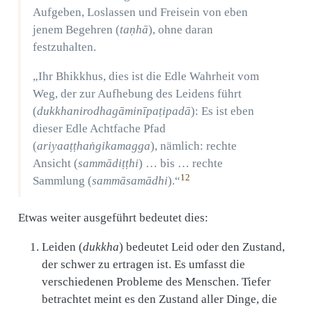
Aufgeben, Loslassen und Freisein von eben
jenem Begehren (
taṇhā
), ohne daran
festzuhalten.
„Ihr Bhikkhus, dies ist die Edle Wahrheit vom
Weg, der zur Aufhebung des Leidens führt
(
dukkhanirodhagāminīpaṭipadā
): Es ist eben
dieser Edle Achtfache Pfad
(
ariyaaṭṭhaṅgikamagga
), nämlich: rechte
Ansicht (
sammādiṭṭhi
) … bis … rechte
12
Sammlung (
sammāsamādhi
).“
Etwas weiter ausgeführt bedeutet dies:
Leiden (
dukkha
) bedeutet Leid oder den Zustand,
der schwer zu ertragen ist. Es umfasst die
verschiedenen Probleme des Menschen. Tiefer
betrachtet meint es den Zustand aller Dinge, die