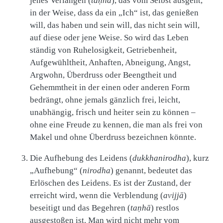
jenes Verlangen (
taṇhā
), das vom Selbst ausgeht,
in der Weise, dass da ein „Ich“ ist, das genießen
will, das haben und sein will, das nicht sein will,
auf diese oder jene Weise. So wird das Leben
ständig von Ruhelosigkeit, Getriebenheit,
Aufgewühltheit, Anhaften, Abneigung, Angst,
Argwohn, Überdruss oder Beengtheit und
Gehemmtheit in der einen oder anderen Form
bedrängt, ohne jemals gänzlich frei, leicht,
unabhängig, frisch und heiter sein zu können –
ohne eine Freude zu kennen, die man als frei von
Makel und ohne Überdruss bezeichnen könnte.
Die Aufhebung des Leidens (
dukkhanirodha
), kurz
„Aufhebung“ (
nirodha
) genannt, bedeutet das
Erlöschen des Leidens. Es ist der Zustand, der
erreicht wird, wenn die Verblendung (
avijjā
)
beseitigt und das Begehren (
taṇhā
) restlos
ausgestoßen ist. Man wird nicht mehr vom