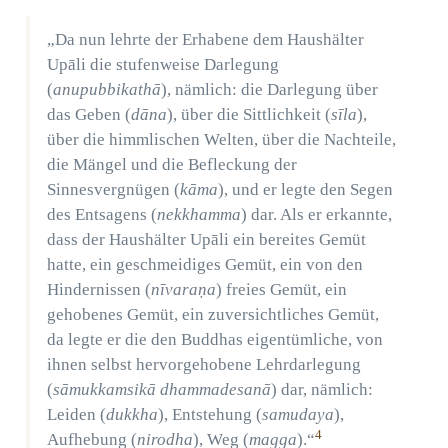
„Da nun lehrte der Erhabene dem Haushälter
Upāli die stufenweise Darlegung
(
anupubbikathā
), nämlich: die Darlegung über
das Geben (
dāna
), über die Sittlichkeit (
sīla
),
über die himmlischen Welten, über die Nachteile,
die Mängel und die Befleckung der
Sinnesvergnügen (
kāma
), und er legte den Segen
des Entsagens (
nekkhamma
) dar. Als er erkannte,
dass der Haushälter Upāli ein bereites Gemüt
hatte, ein geschmeidiges Gemüt, ein von den
Hindernissen (
nīvaraṇa
) freies Gemüt, ein
gehobenes Gemüt, ein zuversichtliches Gemüt,
da legte er die den Buddhas eigentümliche, von
ihnen selbst hervorgehobene Lehrdarlegung
(
sāmukkamsikā dhammadesanā
) dar, nämlich:
Leiden (
dukkha
), Entstehung (
samudaya
),
4
Aufhebung (
nirodha
), Weg (
magga
).“