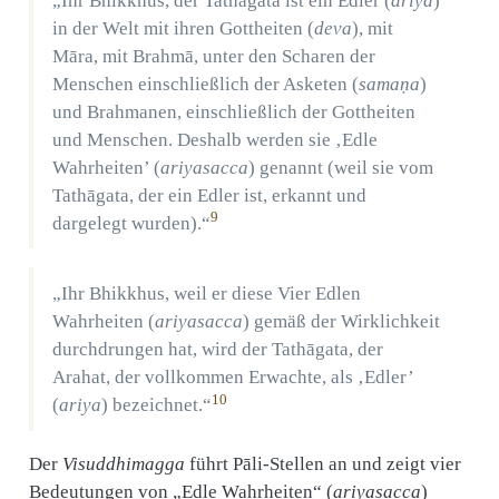
„Ihr Bhikkhus, der Tathāgata ist ein Edler (
ariya
)
in der Welt mit ihren Gottheiten (
deva
), mit
Māra, mit Brahmā, unter den Scharen der
Menschen einschließlich der Asketen (
samaṇa
)
und Brahmanen, einschließlich der Gottheiten
und Menschen. Deshalb werden sie ‚Edle
Wahrheiten’ (
ariyasacca
) genannt (weil sie vom
Tathāgata, der ein Edler ist, erkannt und
9
dargelegt wurden).“
„Ihr Bhikkhus, weil er diese Vier Edlen
Wahrheiten (
ariyasacca
) gemäß der Wirklichkeit
durchdrungen hat, wird der Tathāgata, der
Arahat, der vollkommen Erwachte, als ‚Edler’
10
(
ariya
) bezeichnet.“
Der
Visuddhimagga
führt Pāli-Stellen an und zeigt vier
Bedeutungen von „Edle Wahrheiten“ (
ariyasacca
)