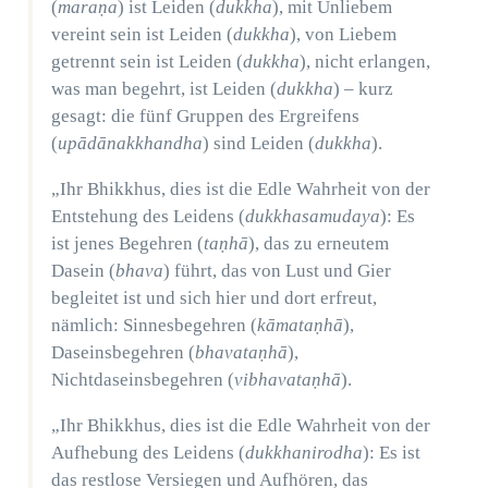
(
maraṇa
) ist Leiden (
dukkha
), mit Unliebem
vereint sein ist Leiden (
dukkha
), von Liebem
getrennt sein ist Leiden (
dukkha
), nicht erlangen,
was man begehrt, ist Leiden (
dukkha
) – kurz
gesagt: die fünf Gruppen des Ergreifens
(
upādānakkhandha
) sind Leiden (
dukkha
).
„Ihr Bhikkhus, dies ist die Edle Wahrheit von der
Entstehung des Leidens (
dukkhasamudaya
): Es
ist jenes Begehren (
taṇhā
), das zu erneutem
Dasein (
bhava
) führt, das von Lust und Gier
begleitet ist und sich hier und dort erfreut,
nämlich: Sinnesbegehren (
kāmataṇhā
),
Daseinsbegehren (
bhavataṇhā
),
Nichtdaseinsbegehren (
vibhavataṇhā
).
„Ihr Bhikkhus, dies ist die Edle Wahrheit von der
Aufhebung des Leidens (
dukkhanirodha
): Es ist
das restlose Versiegen und Aufhören, das