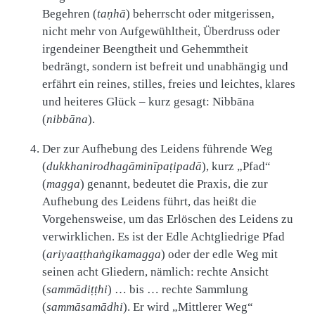
Begehren (
taṇhā
) beherrscht oder mitgerissen,
nicht mehr von Aufgewühltheit, Überdruss oder
irgendeiner Beengtheit und Gehemmtheit
bedrängt, sondern ist befreit und unabhängig und
erfährt ein reines, stilles, freies und leichtes, klares
und heiteres Glück – kurz gesagt: Nibbāna
(
nibbāna
).
Der zur Aufhebung des Leidens führende Weg
(
dukkhanirodhagāminīpaṭipadā
), kurz „Pfad“
(
magga
) genannt, bedeutet die Praxis, die zur
Aufhebung des Leidens führt, das heißt die
Vorgehensweise, um das Erlöschen des Leidens zu
verwirklichen. Es ist der Edle Achtgliedrige Pfad
(
ariyaaṭṭhaṅgikamagga
) oder der edle Weg mit
seinen acht Gliedern, nämlich: rechte Ansicht
(
sammādiṭṭhi
) … bis … rechte Sammlung
(
sammāsamādhi
). Er wird „Mittlerer Weg“