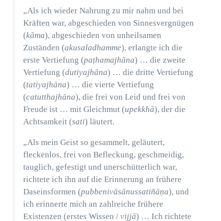
„Als ich wieder Nahrung zu mir nahm und bei
Kräften war, abgeschieden von Sinnesvergnügen
(
kāma
), abgeschieden von unheilsamen
Zuständen (
akusaladhamme
), erlangte ich die
erste Vertiefung (
paṭhamajhāna
) … die zweite
Vertiefung (
dutiyajhāna
) … die dritte Vertiefung
(
tatiyajhāna
) … die vierte Vertiefung
(
catutthajhāna
), die frei von Leid und frei von
Freude ist … mit Gleichmut (
upekkhā
), der die
Achtsamkeit (
sati
) läutert.
„Als mein Geist so gesammelt, geläutert,
fleckenlos, frei von Befleckung, geschmeidig,
tauglich, gefestigt und unerschütterlich war,
richtete ich ihn auf die Erinnerung an frühere
Daseinsformen (
pubbenivāsānussatiñāṇa
), und
ich erinnerte mich an zahlreiche frühere
Existenzen (erstes Wissen /
vijjā
) … Ich richtete