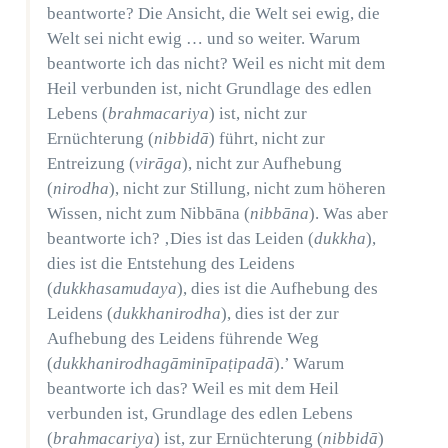
beantworte? Die Ansicht, die Welt sei ewig, die
Welt sei nicht ewig … und so weiter. Warum
beantworte ich das nicht? Weil es nicht mit dem
Heil verbunden ist, nicht Grundlage des edlen
Lebens (
brahmacariya
) ist, nicht zur
Ernüchterung (
nibbidā
) führt, nicht zur
Entreizung (
virāga
), nicht zur Aufhebung
(
nirodha
), nicht zur Stillung, nicht zum höheren
Wissen, nicht zum Nibbāna (
nibbāna
). Was aber
beantworte ich? ‚Dies ist das Leiden (
dukkha
),
dies ist die Entstehung des Leidens
(
dukkhasamudaya
), dies ist die Aufhebung des
Leidens (
dukkhanirodha
), dies ist der zur
Aufhebung des Leidens führende Weg
(
dukkhanirodhagāminīpaṭipadā
).’ Warum
beantworte ich das? Weil es mit dem Heil
verbunden ist, Grundlage des edlen Lebens
(
brahmacariya
) ist, zur Ernüchterung (
nibbidā
)