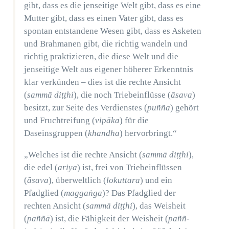
gibt, dass es die jenseitige Welt gibt, dass es eine
Mutter gibt, dass es einen Vater gibt, dass es
spontan entstandene Wesen gibt, dass es Asketen
und Brahmanen gibt, die richtig wandeln und
richtig praktizieren, die diese Welt und die
jenseitige Welt aus eigener höherer Erkenntnis
klar verkünden – dies ist die rechte Ansicht
(
sammā diṭṭhi
), die noch Triebeinflüsse (
āsava
)
besitzt, zur Seite des Verdienstes (
puñña
) gehört
und Fruchtreifung (
vipāka
) für die
Daseinsgruppen (
khandha
) hervorbringt.“
„Welches ist die rechte Ansicht (
sammā diṭṭhi
),
die edel (
ariya
) ist, frei von Triebeinflüssen
(
āsava
), überweltlich (
lokuttara
) und ein
Pfadglied (
maggaṅga
)? Das Pfadglied der
rechten Ansicht (
sammā diṭṭhi
), das Weisheit
(
paññā
) ist, die Fähigkeit der Weisheit (
paññ-