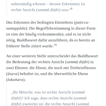
unbeständig erkennt – dessen Erkenntnis ist
9
rechte Ansicht (
sammā diṭṭhi
) usw.“
Das Erkennen des bedingten Entstehens (
paṭicca-
samuppāda
): Die Begriffsbestimmung in dieser Form
ist eine der häufig vorkommenden, und es ist nicht
nötig, Buddhawort dafür anzuführen, da es bereits an
10
früherer Stelle zitiert wurde.
An einer weiteren Stelle unterscheidet das Buddhawort
die Bedeutung der rechten Ansicht (
sammā diṭṭhi
) in
zwei Ebenen: die Ebene, die noch mit Triebeinflüssen
(
āsava
) behaftet ist, und die überweltliche Ebene
(
lokuttara
).
„Ihr Mönche, was ist rechte Ansicht (
sammā
diṭṭhi
)? Ich sage, dass rechte Ansicht (
sammā
diṭṭhi
) zweierlei ist: die rechte Ansicht (
sammā