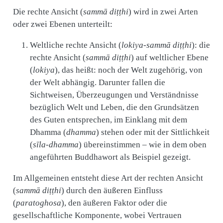
Die rechte Ansicht (
sammā diṭṭhi
) wird in zwei Arten
oder zwei Ebenen unterteilt:
Weltliche rechte Ansicht (
lokiya-sammā diṭṭhi
): die
rechte Ansicht (
sammā diṭṭhi
) auf weltlicher Ebene
(
lokiya
), das heißt: noch der Welt zugehörig, von
der Welt abhängig. Darunter fallen die
Sichtweisen, Überzeugungen und Verständnisse
bezüglich Welt und Leben, die den Grundsätzen
des Guten entsprechen, im Einklang mit dem
Dhamma (
dhamma
) stehen oder mit der Sittlichkeit
(
sīla-dhamma
) übereinstimmen – wie in dem oben
angeführten Buddhawort als Beispiel gezeigt.
Im Allgemeinen entsteht diese Art der rechten Ansicht
(
sammā diṭṭhi
) durch den äußeren Einfluss
(
paratoghosa
), den äußeren Faktor oder die
gesellschaftliche Komponente, wobei Vertrauen