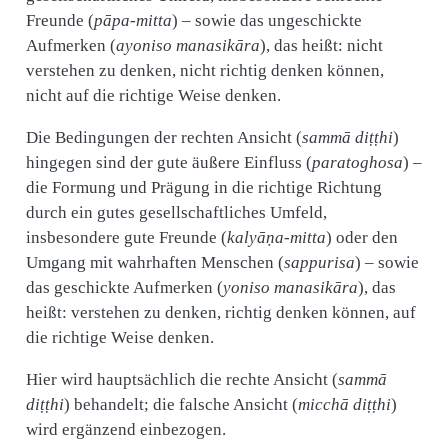
Freunde (
pāpa-mitta
) – sowie das ungeschickte
Aufmerken (
ayoniso manasikāra
), das heißt: nicht
verstehen zu denken, nicht richtig denken können,
nicht auf die richtige Weise denken.
Die Bedingungen der rechten Ansicht (
sammā diṭṭhi
)
hingegen sind der gute äußere Einfluss (
paratoghosa
) –
die Formung und Prägung in die richtige Richtung
durch ein gutes gesellschaftliches Umfeld,
insbesondere gute Freunde (
kalyāṇa-mitta
) oder den
Umgang mit wahrhaften Menschen (
sappurisa
) – sowie
das geschickte Aufmerken (
yoniso manasikāra
), das
heißt: verstehen zu denken, richtig denken können, auf
die richtige Weise denken.
Hier wird hauptsächlich die rechte Ansicht (
sammā
diṭṭhi
) behandelt; die falsche Ansicht (
micchā diṭṭhi
)
wird ergänzend einbezogen.