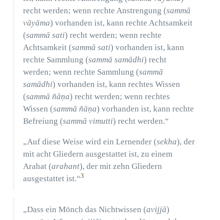
recht werden; wenn rechte Anstrengung (
sammā
vāyāma
) vorhanden ist, kann rechte Achtsamkeit
(
sammā sati
) recht werden; wenn rechte
Achtsamkeit (
sammā sati
) vorhanden ist, kann
rechte Sammlung (
sammā samādhi
) recht
werden; wenn rechte Sammlung (
sammā
samādhi
) vorhanden ist, kann rechtes Wissen
(
sammā ñāṇa
) recht werden; wenn rechtes
Wissen (
sammā ñāṇa
) vorhanden ist, kann rechte
Befreiung (
sammā vimutti
) recht werden.“
„Auf diese Weise wird ein Lernender (
sekha
), der
mit acht Gliedern ausgestattet ist, zu einem
Arahat (
arahant
), der mit zehn Gliedern
3
ausgestattet ist.“
„Dass ein Mönch das Nichtwissen (
avijjā
)