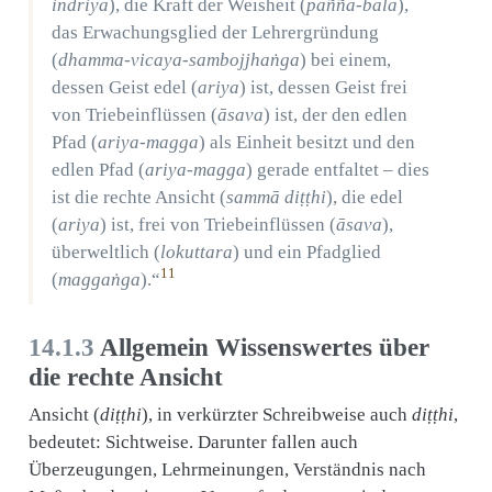
indriya
), die Kraft der Weisheit (
paññā-bala
),
das Erwachungsglied der Lehrergründung
(
dhamma-vicaya-sambojjhaṅga
) bei einem,
dessen Geist edel (
ariya
) ist, dessen Geist frei
von Triebeinflüssen (
āsava
) ist, der den edlen
Pfad (
ariya-magga
) als Einheit besitzt und den
edlen Pfad (
ariya-magga
) gerade entfaltet – dies
ist die rechte Ansicht (
sammā diṭṭhi
), die edel
(
ariya
) ist, frei von Triebeinflüssen (
āsava
),
überweltlich (
lokuttara
) und ein Pfadglied
11
(
maggaṅga
).“
14.1.3
Allgemein Wissenswertes über
die rechte Ansicht
Ansicht (
diṭṭhi
), in verkürzter Schreibweise auch
diṭṭhi
,
bedeutet: Sichtweise. Darunter fallen auch
Überzeugungen, Lehrmeinungen, Verständnis nach