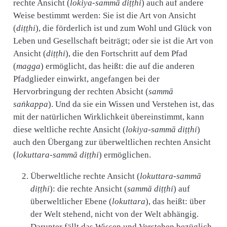
rechte Ansicht (
lokiya-sammā diṭṭhi
) auch auf andere
Weise bestimmt werden: Sie ist die Art von Ansicht
(
diṭṭhi
), die förderlich ist und zum Wohl und Glück von
Leben und Gesellschaft beiträgt; oder sie ist die Art von
Ansicht (
diṭṭhi
), die den Fortschritt auf dem Pfad
(
magga
) ermöglicht, das heißt: die auf die anderen
Pfadglieder einwirkt, angefangen bei der
Hervorbringung der rechten Absicht (
sammā
saṅkappa
). Und da sie ein Wissen und Verstehen ist, das
mit der natürlichen Wirklichkeit übereinstimmt, kann
diese weltliche rechte Ansicht (
lokiya-sammā diṭṭhi
)
auch den Übergang zur überweltlichen rechten Ansicht
(
lokuttara-sammā diṭṭhi
) ermöglichen.
Überweltliche rechte Ansicht (
lokuttara-sammā
diṭṭhi
): die rechte Ansicht (
sammā diṭṭhi
) auf
überweltlicher Ebene (
lokuttara
), das heißt: über
der Welt stehend, nicht von der Welt abhängig.
Darunter fällt das Wissen und Verstehen bezüglich