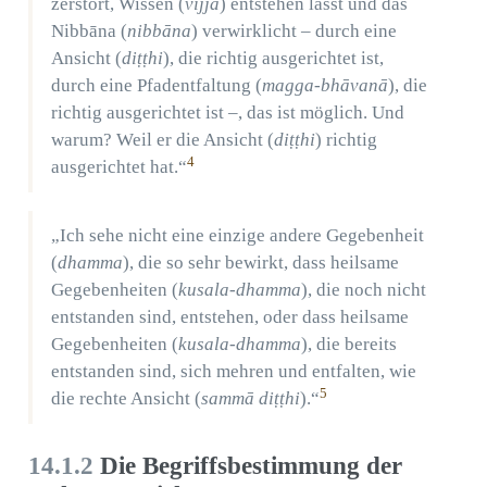
zerstört, Wissen (
vijjā
) entstehen lässt und das
Nibbāna (
nibbāna
) verwirklicht – durch eine
Ansicht (
diṭṭhi
), die richtig ausgerichtet ist,
durch eine Pfadentfaltung (
magga-bhāvanā
), die
richtig ausgerichtet ist –, das ist möglich. Und
warum? Weil er die Ansicht (
diṭṭhi
) richtig
4
ausgerichtet hat.“
„Ich sehe nicht eine einzige andere Gegebenheit
(
dhamma
), die so sehr bewirkt, dass heilsame
Gegebenheiten (
kusala-dhamma
), die noch nicht
entstanden sind, entstehen, oder dass heilsame
Gegebenheiten (
kusala-dhamma
), die bereits
entstanden sind, sich mehren und entfalten, wie
5
die rechte Ansicht (
sammā diṭṭhi
).“
14.1.2
Die Begriffsbestimmung der