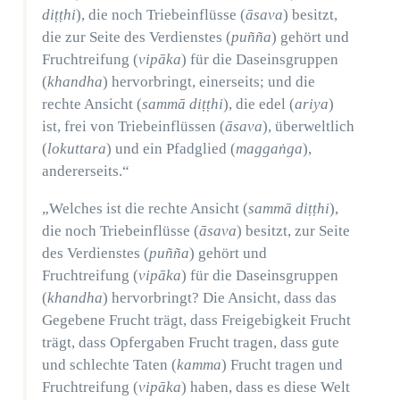
diṭṭhi
), die noch Triebeinflüsse (
āsava
) besitzt,
die zur Seite des Verdienstes (
puñña
) gehört und
Fruchtreifung (
vipāka
) für die Daseinsgruppen
(
khandha
) hervorbringt, einerseits; und die
rechte Ansicht (
sammā diṭṭhi
), die edel (
ariya
)
ist, frei von Triebeinflüssen (
āsava
), überweltlich
(
lokuttara
) und ein Pfadglied (
maggaṅga
),
andererseits.“
„Welches ist die rechte Ansicht (
sammā diṭṭhi
),
die noch Triebeinflüsse (
āsava
) besitzt, zur Seite
des Verdienstes (
puñña
) gehört und
Fruchtreifung (
vipāka
) für die Daseinsgruppen
(
khandha
) hervorbringt? Die Ansicht, dass das
Gegebene Frucht trägt, dass Freigebigkeit Frucht
trägt, dass Opfergaben Frucht tragen, dass gute
und schlechte Taten (
kamma
) Frucht tragen und
Fruchtreifung (
vipāka
) haben, dass es diese Welt