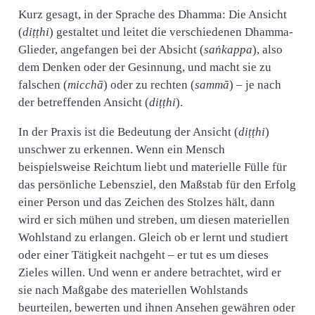
Kurz gesagt, in der Sprache des Dhamma: Die Ansicht
(
diṭṭhi
) gestaltet und leitet die verschiedenen Dhamma-
Glieder, angefangen bei der Absicht (
saṅkappa
), also
dem Denken oder der Gesinnung, und macht sie zu
falschen (
micchā
) oder zu rechten (
sammā
) – je nach
der betreffenden Ansicht (
diṭṭhi
).
In der Praxis ist die Bedeutung der Ansicht (
diṭṭhi
)
unschwer zu erkennen. Wenn ein Mensch
beispielsweise Reichtum liebt und materielle Fülle für
das persönliche Lebensziel, den Maßstab für den Erfolg
einer Person und das Zeichen des Stolzes hält, dann
wird er sich mühen und streben, um diesen materiellen
Wohlstand zu erlangen. Gleich ob er lernt und studiert
oder einer Tätigkeit nachgeht – er tut es um dieses
Zieles willen. Und wenn er andere betrachtet, wird er
sie nach Maßgabe des materiellen Wohlstands
beurteilen, bewerten und ihnen Ansehen gewähren oder