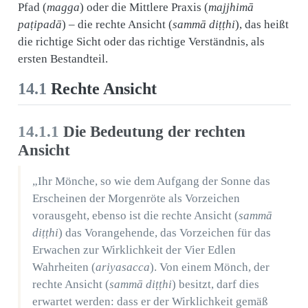
Pfad (
magga
) oder die Mittlere Praxis (
majjhimā
paṭipadā
) – die rechte Ansicht (
sammā diṭṭhi
), das heißt
die richtige Sicht oder das richtige Verständnis, als
ersten Bestandteil.
14.1
Rechte Ansicht
14.1.1
Die Bedeutung der rechten
Ansicht
„Ihr Mönche, so wie dem Aufgang der Sonne das
Erscheinen der Morgenröte als Vorzeichen
vorausgeht, ebenso ist die rechte Ansicht (
sammā
diṭṭhi
) das Vorangehende, das Vorzeichen für das
Erwachen zur Wirklichkeit der Vier Edlen
Wahrheiten (
ariyasacca
). Von einem Mönch, der
rechte Ansicht (
sammā diṭṭhi
) besitzt, darf dies
erwartet werden: dass er der Wirklichkeit gemäß