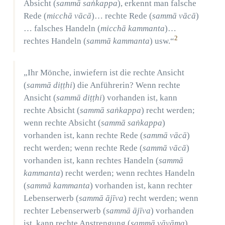
Absicht (
sammā saṅkappa
), erkennt man falsche
Rede (
micchā vācā
)… rechte Rede (
sammā vācā
)
… falsches Handeln (
micchā kammanta
)…
2
rechtes Handeln (
sammā kammanta
) usw.“
„Ihr Mönche, inwiefern ist die rechte Ansicht
(
sammā diṭṭhi
) die Anführerin? Wenn rechte
Ansicht (
sammā diṭṭhi
) vorhanden ist, kann
rechte Absicht (
sammā saṅkappa
) recht werden;
wenn rechte Absicht (
sammā saṅkappa
)
vorhanden ist, kann rechte Rede (
sammā vācā
)
recht werden; wenn rechte Rede (
sammā vācā
)
vorhanden ist, kann rechtes Handeln (
sammā
kammanta
) recht werden; wenn rechtes Handeln
(
sammā kammanta
) vorhanden ist, kann rechter
Lebenserwerb (
sammā ājīva
) recht werden; wenn
rechter Lebenserwerb (
sammā ājīva
) vorhanden
ist, kann rechte Anstrengung (
sammā vāyāma
)