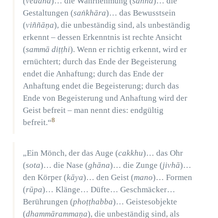
(
vedanā
)… die Wahrnehmung (
saññā
)… die
Gestaltungen (
saṅkhāra
)… das Bewusstsein
(
viññāṇa
), die unbeständig sind, als unbeständig
erkennt – dessen Erkenntnis ist rechte Ansicht
(
sammā diṭṭhi
). Wenn er richtig erkennt, wird er
ernüchtert; durch das Ende der Begeisterung
endet die Anhaftung; durch das Ende der
Anhaftung endet die Begeisterung; durch das
Ende von Begeisterung und Anhaftung wird der
Geist befreit – man nennt dies: endgültig
8
befreit.“
„Ein Mönch, der das Auge (
cakkhu
)… das Ohr
(
sota
)… die Nase (
ghāna
)… die Zunge (
jivhā
)…
den Körper (
kāya
)… den Geist (
mano
)… Formen
(
rūpa
)… Klänge… Düfte… Geschmäcker…
Berührungen (
phoṭṭhabba
)… Geistesobjekte
(
dhammārammaṇa
), die unbeständig sind, als