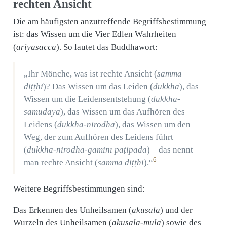
rechten Ansicht
Die am häufigsten anzutreffende Begriffsbestimmung
ist: das Wissen um die Vier Edlen Wahrheiten
(
ariyasacca
). So lautet das Buddhawort:
„Ihr Mönche, was ist rechte Ansicht (
sammā
diṭṭhi
)? Das Wissen um das Leiden (
dukkha
), das
Wissen um die Leidensentstehung (
dukkha-
samudaya
), das Wissen um das Aufhören des
Leidens (
dukkha-nirodha
), das Wissen um den
Weg, der zum Aufhören des Leidens führt
(
dukkha-nirodha-gāminī paṭipadā
) – das nennt
6
man rechte Ansicht (
sammā diṭṭhi
).“
Weitere Begriffsbestimmungen sind:
Das Erkennen des Unheilsamen (
akusala
) und der
Wurzeln des Unheilsamen (
akusala-mūla
) sowie des