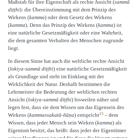
Maßstab für ihre Eigenschaft als rechte Ansicht (
sammā
diṭṭhi
): die Übereinstimmung mit dem Prinzip des
Wirkens (
kamma
) oder dem Gesetz des Wirkens
(
kamma
). Denn das Prinzip des Wirkens (
kamma
) ist
eine natürliche Gesetzmäßigkeit oder eine Wahrheit,
die dem gesamten Verhalten des Menschen zugrunde
liegt.
In diesem Sinne hat auch die weltliche rechte Ansicht
(
lokiya-sammā diṭṭhi
) eine natürliche Gesetzmäßigkeit
als Grundlage und steht im Einklang mit der
Wirklichkeit der Natur. Deshalb bestimmen die
Lehrmeister die Bedeutung der weltlichen rechten
Ansicht (
lokiya-sammā diṭṭhi
) bisweilen näher und
legen fest, dass sie dem Wissen um das Eigensein des
15
Wirkens (
kammassakatā-ñāṇa
) entspricht
– dem
Wissen, dass jeder Mensch sein Wirken (
kamma
) als
Eigentum besitzt, das heißt: dass jeder der Eigentümer