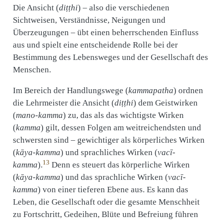
Die Ansicht (
diṭṭhi
) – also die verschiedenen
Sichtweisen, Verständnisse, Neigungen und
Überzeugungen – übt einen beherrschenden Einfluss
aus und spielt eine entscheidende Rolle bei der
Bestimmung des Lebensweges und der Gesellschaft des
Menschen.
Im Bereich der Handlungswege (
kammapatha
) ordnen
die Lehrmeister die Ansicht (
diṭṭhi
) dem Geistwirken
(
mano-kamma
) zu, das als das wichtigste Wirken
(
kamma
) gilt, dessen Folgen am weitreichendsten und
schwersten sind – gewichtiger als körperliches Wirken
(
kāya-kamma
) und sprachliches Wirken (
vacī-
13
kamma
).
Denn es steuert das körperliche Wirken
(
kāya-kamma
) und das sprachliche Wirken (
vacī-
kamma
) von einer tieferen Ebene aus. Es kann das
Leben, die Gesellschaft oder die gesamte Menschheit
zu Fortschritt, Gedeihen, Blüte und Befreiung führen