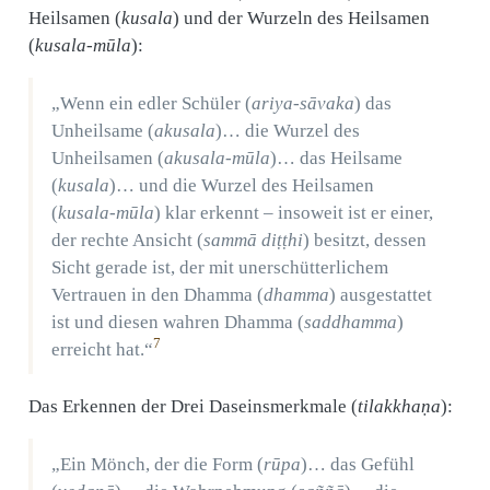
Heilsamen (
kusala
) und der Wurzeln des Heilsamen
(
kusala-mūla
):
„Wenn ein edler Schüler (
ariya-sāvaka
) das
Unheilsame (
akusala
)… die Wurzel des
Unheilsamen (
akusala-mūla
)… das Heilsame
(
kusala
)… und die Wurzel des Heilsamen
(
kusala-mūla
) klar erkennt – insoweit ist er einer,
der rechte Ansicht (
sammā diṭṭhi
) besitzt, dessen
Sicht gerade ist, der mit unerschütterlichem
Vertrauen in den Dhamma (
dhamma
) ausgestattet
ist und diesen wahren Dhamma (
saddhamma
)
7
erreicht hat.“
Das Erkennen der Drei Daseinsmerkmale (
tilakkhaṇa
):
„Ein Mönch, der die Form (
rūpa
)… das Gefühl