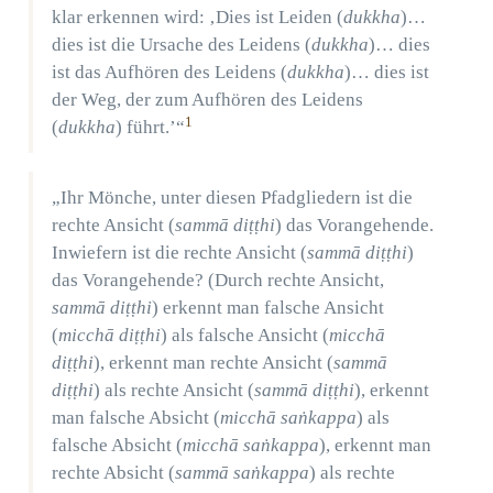
klar erkennen wird: ‚Dies ist Leiden (
dukkha
)…
dies ist die Ursache des Leidens (
dukkha
)… dies
ist das Aufhören des Leidens (
dukkha
)… dies ist
der Weg, der zum Aufhören des Leidens
1
(
dukkha
) führt.’“
„Ihr Mönche, unter diesen Pfadgliedern ist die
rechte Ansicht (
sammā diṭṭhi
) das Vorangehende.
Inwiefern ist die rechte Ansicht (
sammā diṭṭhi
)
das Vorangehende? (Durch rechte Ansicht,
sammā diṭṭhi
) erkennt man falsche Ansicht
(
micchā diṭṭhi
) als falsche Ansicht (
micchā
diṭṭhi
), erkennt man rechte Ansicht (
sammā
diṭṭhi
) als rechte Ansicht (
sammā diṭṭhi
), erkennt
man falsche Absicht (
micchā saṅkappa
) als
falsche Absicht (
micchā saṅkappa
), erkennt man
rechte Absicht (
sammā saṅkappa
) als rechte