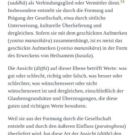
14
(
saddhā
) als Verbindungsglied oder Vermittler dient.
Insbesondere entsteht sie durch die Formung und
Prägung der Gesellschaft, etwa durch sittliche
Unterweisung, kulturelle Überlieferung und
dergleichen. Sofern sie mit dem geschickten Aufmerken
(
yoniso manasikāra
) zusammenhängt, ist es meist das
geschickte Aufmerken (
yoniso manasikāra
) in der Form
des Erweckens von Heilsamem (
kusala
).
Die Ansicht (
diṭṭhi
) auf dieser Ebene betrifft Werte: was
gut oder schlecht, richtig oder falsch, was besser oder
schlechter, was wünschenswert oder nicht
wünschenswert ist und dergleichen, einschließlich der
Glaubensgrundsätze und Überzeugungen, die diese
guten und richtigen Werte bewahren.
Weil sie aus der Formung durch die Gesellschaft
entsteht und durch den äußeren Einfluss (
paratoghosa
)
überliefert wird, hat diese Art der Ansicht (
diṭṭhi
) den