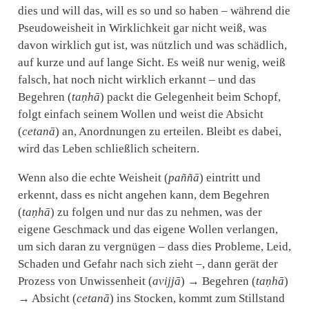
dies und will das, will es so und so haben – während die
Pseudoweisheit in Wirklichkeit gar nicht weiß, was
davon wirklich gut ist, was nützlich und was schädlich,
auf kurze und auf lange Sicht. Es weiß nur wenig, weiß
falsch, hat noch nicht wirklich erkannt – und das
Begehren (
taṇhā
) packt die Gelegenheit beim Schopf,
folgt einfach seinem Wollen und weist die Absicht
(
cetanā
) an, Anordnungen zu erteilen. Bleibt es dabei,
wird das Leben schließlich scheitern.
Wenn also die echte Weisheit (
paññā
) eintritt und
erkennt, dass es nicht angehen kann, dem Begehren
(
taṇhā
) zu folgen und nur das zu nehmen, was der
eigene Geschmack und das eigene Wollen verlangen,
um sich daran zu vergnügen – dass dies Probleme, Leid,
Schaden und Gefahr nach sich zieht –, dann gerät der
Prozess von Unwissenheit (
avijjā
) → Begehren (
taṇhā
)
→ Absicht (
cetanā
) ins Stocken, kommt zum Stillstand