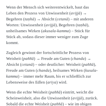
Wenn der Mensch sich weiterentwickelt, baut das
Leben den Prozess von Unwissenheit (
avijjā
) →
Begehren (
taṇhā
) → Absicht (
cetanā
) – mit anderen
Worten: Unwissenheit (
avijjā
), Begehren (
taṇhā
),
unheilsames Wirken (
akusala-kamma
) – Stück für
Stück ab, sodass dieser immer weniger zum Zuge
kommt.
Zugleich gewinnt der fortschrittliche Prozess von
Weisheit (
paññā
) → Freude am Guten (
chanda
) →
Absicht (
cetanā
) – oder deutlicher: Weisheit (
paññā
),
Freude am Guten (
chanda
), heilsames Wirken (
kusala-
kamma
) – immer mehr Raum, bis er schließlich zur
Lebensweise des Edlen (
ariya
) wird.
Wenn die echte Weisheit (
paññā
) eintritt, weicht die
Scheinweisheit, also die Unwissenheit (
avijjā
), zurück.
Sobald die echte Weisheit (
paññā
) – wie im obigen