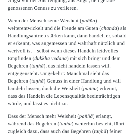
Angst vor der Anstrengung, aus Angst, den gerade
genossenen Genuss zu verlieren.
Wenn der Mensch seine Weisheit (
paññā
)
weiterentwickelt und die Freude am Guten (
chanda
) als
Handlungsantrieb stärken kann, dann handelt er, sobald
er erkennt, was angemessen und wahrhaft nützlich und
wertvoll ist – selbst wenn dieses Handeln leidvolles
Empfinden (
dukkhā vedanā
) mit sich bringt und dem
Begehren (
taṇhā
), das nicht handeln lassen will,
entgegensteht. Umgekehrt: Manchmal sieht das
Begehren (
taṇhā
) Genuss in einer Handlung und will
handeln lassen, doch die Weisheit (
paññā
) erkennt,
dass das Handeln die Lebensqualität beeinträchtigen
würde, und lässt es nicht zu.
Dass der Mensch mehr Weisheit (
paññā
) erlangt,
während das Begehren (
taṇhā
) weiterhin besteht, führt
zugleich dazu, dass auch das Begehren (
taṇhā
) feiner