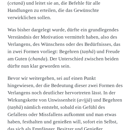
(
cetanā
) und leitet sie an, die Befehle für alle
Handlungen zu erteilen, die das Gewünschte
verwirklichen sollen.
Was bisher dargelegt wurde, dürfte ein grundlegendes
Verständnis der Motivation vermittelt haben, also des
Verlangens, des Wünschens oder des Bedürfnisses, das
in zwei Formen vorliegt: Begehren (
taṇhā
) und Freude
am Guten (
chanda
). Der Unterschied zwischen beiden
dürfte nun klar geworden sein.
Bevor wir weitergehen, sei auf einen Punkt
hingewiesen, der die Bedeutung dieser zwei Formen des
Verlangens noch deutlicher hervortreten lässt. In der
Wirkungskette von Unwissenheit (
avijjā
) und Begehren
(
taṇhā
) nämlich entsteht, sobald ein Gefühl des
Gefallens oder Missfallens aufkommt und man etwas
haben, festhalten und genießen will, sofort ein Selbst,
das sich als Empfänger, Besitzer und Genießer