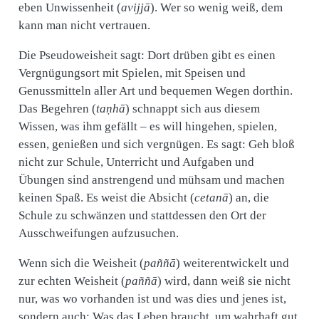
eben Unwissenheit (
avijjā
). Wer so wenig weiß, dem
kann man nicht vertrauen.
Die Pseudoweisheit sagt: Dort drüben gibt es einen
Vergnügungsort mit Spielen, mit Speisen und
Genussmitteln aller Art und bequemen Wegen dorthin.
Das Begehren (
taṇhā
) schnappt sich aus diesem
Wissen, was ihm gefällt – es will hingehen, spielen,
essen, genießen und sich vergnügen. Es sagt: Geh bloß
nicht zur Schule, Unterricht und Aufgaben und
Übungen sind anstrengend und mühsam und machen
keinen Spaß. Es weist die Absicht (
cetanā
) an, die
Schule zu schwänzen und stattdessen den Ort der
Ausschweifungen aufzusuchen.
Wenn sich die Weisheit (
paññā
) weiterentwickelt und
zur echten Weisheit (
paññā
) wird, dann weiß sie nicht
nur, was wo vorhanden ist und was dies und jenes ist,
sondern auch: Was das Leben braucht, um wahrhaft gut,