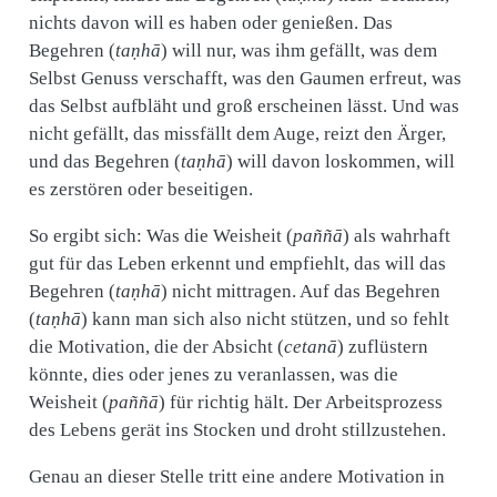
nichts davon will es haben oder genießen. Das
Begehren (
taṇhā
) will nur, was ihm gefällt, was dem
Selbst Genuss verschafft, was den Gaumen erfreut, was
das Selbst aufbläht und groß erscheinen lässt. Und was
nicht gefällt, das missfällt dem Auge, reizt den Ärger,
und das Begehren (
taṇhā
) will davon loskommen, will
es zerstören oder beseitigen.
So ergibt sich: Was die Weisheit (
paññā
) als wahrhaft
gut für das Leben erkennt und empfiehlt, das will das
Begehren (
taṇhā
) nicht mittragen. Auf das Begehren
(
taṇhā
) kann man sich also nicht stützen, und so fehlt
die Motivation, die der Absicht (
cetanā
) zuflüstern
könnte, dies oder jenes zu veranlassen, was die
Weisheit (
paññā
) für richtig hält. Der Arbeitsprozess
des Lebens gerät ins Stocken und droht stillzustehen.
Genau an dieser Stelle tritt eine andere Motivation in