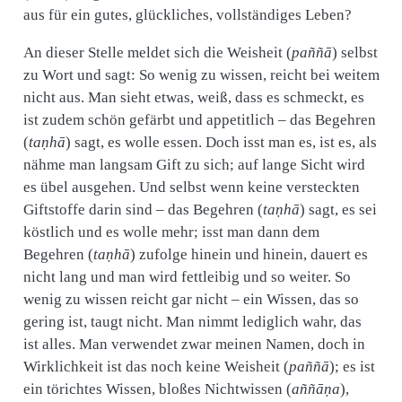
aus für ein gutes, glückliches, vollständiges Leben?
An dieser Stelle meldet sich die Weisheit (
paññā
) selbst
zu Wort und sagt: So wenig zu wissen, reicht bei weitem
nicht aus. Man sieht etwas, weiß, dass es schmeckt, es
ist zudem schön gefärbt und appetitlich – das Begehren
(
taṇhā
) sagt, es wolle essen. Doch isst man es, ist es, als
nähme man langsam Gift zu sich; auf lange Sicht wird
es übel ausgehen. Und selbst wenn keine versteckten
Giftstoffe darin sind – das Begehren (
taṇhā
) sagt, es sei
köstlich und es wolle mehr; isst man dann dem
Begehren (
taṇhā
) zufolge hinein und hinein, dauert es
nicht lang und man wird fettleibig und so weiter. So
wenig zu wissen reicht gar nicht – ein Wissen, das so
gering ist, taugt nicht. Man nimmt lediglich wahr, das
ist alles. Man verwendet zwar meinen Namen, doch in
Wirklichkeit ist das noch keine Weisheit (
paññā
); es ist
ein törichtes Wissen, bloßes Nichtwissen (
aññāṇa
),