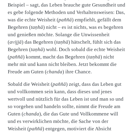
Beispiel – sagt, das Leben brauche gute Gesundheit und
es gebe folgende Methoden und Verhaltensweisen: Das,
was die echte Weisheit (
paññā
) empfiehlt, gefällt dem
Begehren (
taṇhā
) nicht – es ist nichts, was es begehren
und genießen möchte. Solange die Unwissenheit
(
avijjā
) das Begehren (
taṇhā
) hätschelt, fühlt sich das
Begehren (
taṇhā
) wohl. Doch sobald die echte Weisheit
(
paññā
) kommt, macht das Begehren (
taṇhā
) nicht
mehr mit und kann nicht bleiben. Jetzt bekommt die
Freude am Guten (
chanda
) ihre Chance.
Sobald die Weisheit (
paññā
) zeigt, dass das Leben gut
und vollkommen sein kann, dass dieses und jenes
wertvoll und nützlich für das Leben ist und man so und
so vorgehen und handeln sollte, nimmt die Freude am
Guten (
chanda
), die das Gute und Vollkommene will
und es verwirklichen möchte, die Sache von der
Weisheit (
paññā
) entgegen, motiviert die Absicht