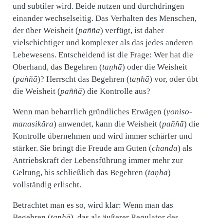
und subtiler wird. Beide nutzen und durchdringen
einander wechselseitig. Das Verhalten des Menschen,
der über Weisheit (
paññā
) verfügt, ist daher
vielschichtiger und komplexer als das jedes anderen
Lebewesens. Entscheidend ist die Frage: Wer hat die
Oberhand, das Begehren (
taṇhā
) oder die Weisheit
(
paññā
)? Herrscht das Begehren (
taṇhā
) vor, oder übt
die Weisheit (
paññā
) die Kontrolle aus?
Wenn man beharrlich gründliches Erwägen (
yoniso-
manasikāra
) anwendet, kann die Weisheit (
paññā
) die
Kontrolle übernehmen und wird immer schärfer und
stärker. Sie bringt die Freude am Guten (
chanda
) als
Antriebskraft der Lebensführung immer mehr zur
Geltung, bis schließlich das Begehren (
taṇhā
)
vollständig erlischt.
Betrachtet man es so, wird klar: Wenn man das
Begehren (
taṇhā
), das als äußerer Regulator des